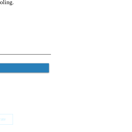
oling.
rate