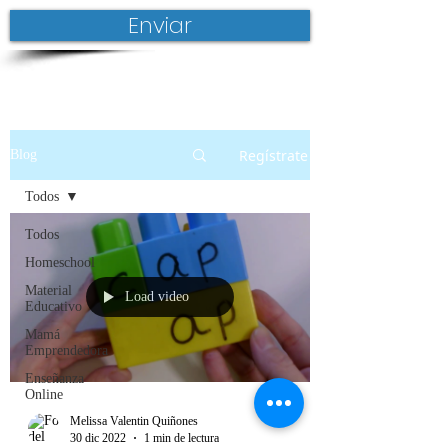
Enviar
Regístrate
Blog
Todos
Todos
Homeschool
Material
Load video
Educativo
Mamá
Emprendedora
Enseñanza
Online
Melissa Valentin Quiñones
30 dic 2022
1 min de lectura