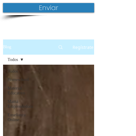
Enviar
Regístrate
Blog
Todos
Todos
Homeschool
Material
Educativo
Mamá
Emprendedora
Enseñanza
Online