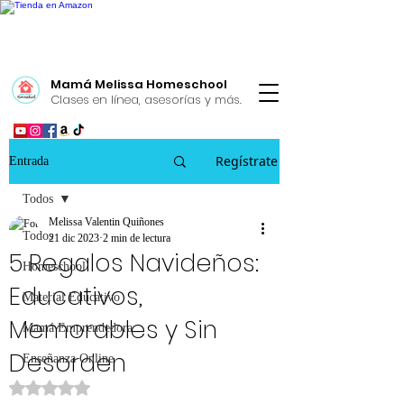
Mamá Melissa Homeschool
Clases en línea, asesorías y más.
Regístrate
Entrada
Todos
Melissa Valentin Quiñones
Todos
21 dic 2023
2 min de lectura
5 Regalos Navideños:
Homeschool
Educativos,
Material Educativo
Memorables y Sin
Mamá Emprendedora
Desorden
Enseñanza Online
Obtuvo NaN de 5 estrellas.