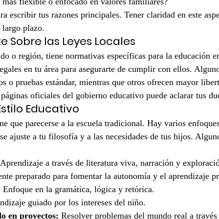
más flexible o enfocado en valores familiares?
 escribir tus razones principales. Tener claridad en este aspe
 largo plazo.
e Sobre las Leyes Locales
ado o región, tiene normativas específicas para la educación en
 legales en tu área para asegurarte de cumplir con ellos. Algun
os o pruebas estándar, mientras que otros ofrecen mayor liber
áginas oficiales del gobierno educativo puede aclarar tus du
Estilo Educativo
e que parecerse a la escuela tradicional. Hay varios enfoque
e ajuste a tu filosofía y a las necesidades de tus hijos. Alguno
 Aprendizaje a través de literatura viva, narración y exploración
nte preparado para fomentar la autonomía y el aprendizaje pr
:
 Enfoque en la gramática, lógica y retórica.
ndizaje guiado por los intereses del niño.
o en proyectos:
 Resolver problemas del mundo real a través