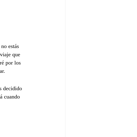
no estás 
viaje que 
ré por los 
ar.
s decidido 
rá cuando 