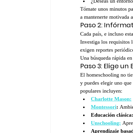
¿Deseas un entorno 
Tómate unos minutos para
a mantenerte motivada a
Paso 2: Infórmat
Cada país, e incluso est
Investiga los requisitos
exigen reportes periódic
Una búsqueda rápida en p
Paso 3: Elige un 
El homeschooling no tien
y puedes elegir uno que s
populares incluyen:
Charlotte Mason:
Montessori
:
 Ambie
Educación clásica
Unschooling:
 Apre
Aprendizaje basad