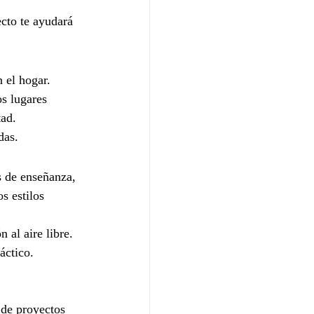
cto te ayudará 
 el hogar. 
os lugares 
tad.
das.
s de enseñanza, 
s estilos 
 al aire libre.
áctico.
 de proyectos 