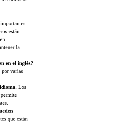
 importantes 
ros están 
den 
ntener la 
n en el inglés?
 por varias 
 idioma.
 Los 
 permite 
tes.
pueden 
tes que están 