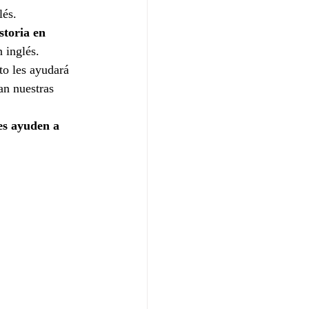
lés.
storia en 
 inglés.
to les ayudará 
an nuestras 
es ayuden a 