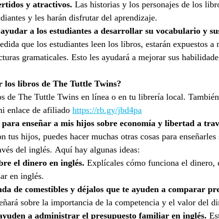
rtidos y atractivos.
 Las historias y los personajes de los libr
diantes y les harán disfrutar del aprendizaje.
ayudar a los estudiantes a desarrollar su vocabulario y su
edida que los estudiantes leen los libros, estarán expuestos a
cturas gramaticales. Esto les ayudará a mejorar sus habilidade
los libros de The Tuttle Twins?
s de The Tuttle Twins en línea o en tu librería local. Tambié
i enlace de afiliado 
https://rb.gy/jbd4pa
ara enseñar a mis hijos sobre economía y libertad a travé
n tus hijos, puedes hacer muchas otras cosas para enseñarles 
avés del inglés. Aquí hay algunas ideas:
bre el dinero en inglés.
 Explícales cómo funciona el dinero,
ar en inglés.
nda de comestibles y déjalos que te ayuden a comparar pre
señará sobre la importancia de la competencia y el valor del di
ayuden a administrar el presupuesto familiar en inglés.
 Es