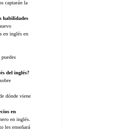
os captarán la 
s habilidades 
 nuevo 
s en inglés en 
n puedes 
s del inglés?
sobre 
 de dónde viene 
cios en 
nero en inglés.
to les enseñará 