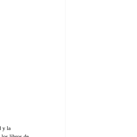
 y la 
los libros de 