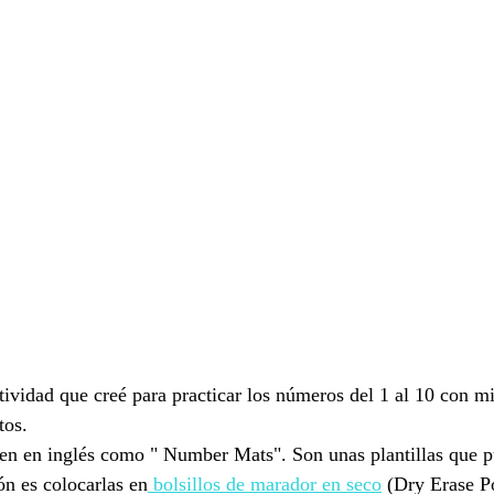
ividad que creé para practicar los números del 1 al 10 con m
tos.
cen en inglés como " Number Mats". Son unas plantillas que p
ón es colocarlas en
 bolsillos de marador en seco
 (Dry Erase P