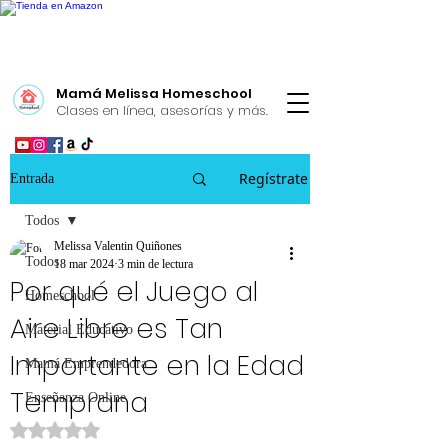
Mamá Melissa Homeschool
Clases en línea, asesorías y más.
Regístrate
Entrada
Todos
Melissa Valentin Quiñones
Todos
18 mar 2024
3 min de lectura
Por qué el Juego al
Homeschool
Aire Libre es Tan
Material Educativo
Importante en la Edad
Mamá Emprendedora
Temprana
Enseñanza Online
Obtuvo NaN de 5 estrellas.