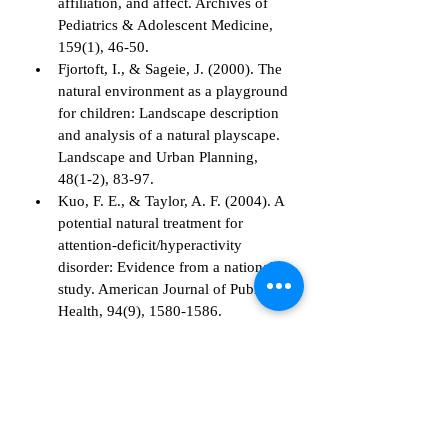
affiliation, and affect. Archives of 
Pediatrics & Adolescent Medicine, 
159(1), 46-50.
Fjortoft, I., & Sageie, J. (2000). The 
natural environment as a playground 
for children: Landscape description 
and analysis of a natural playscape. 
Landscape and Urban Planning, 
48(1-2), 83-97.
Kuo, F. E., & Taylor, A. F. (2004). A 
potential natural treatment for 
attention-deficit/hyperactivity 
disorder: Evidence from a national 
study. American Journal of Public 
Health, 94(9), 1580-1586.
Ginsburg, K. R. (2007). The 
importance of play in promoting 
healthy child development and 
maintaining strong parent-child 
bonds. Pediatrics, 119(1), 182-191.
Wells, N. M., & Evans, G. W. 