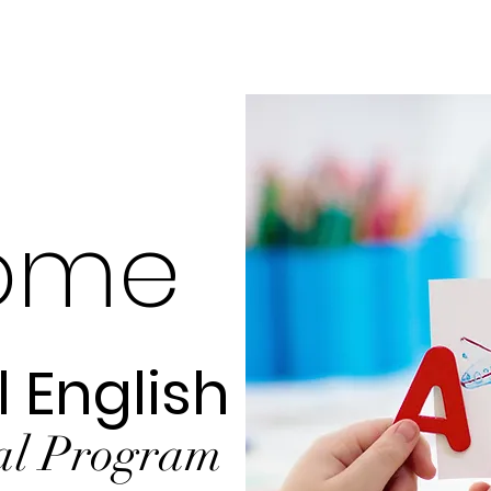
om
e
 English
al Program