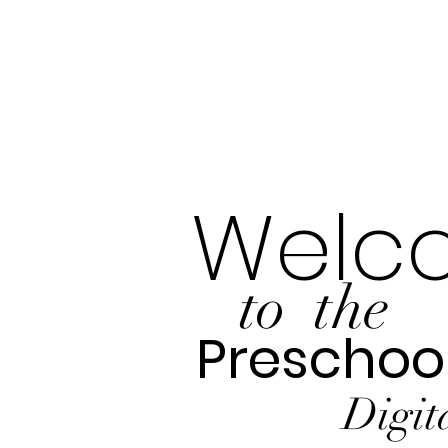
Welc
to the
Preschool
Digit