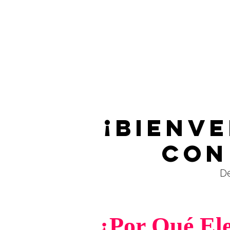
¡Bienv
con
D
¿Por Qué Ele