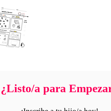
¿Listo/a para Empeza
¡Inscribe a tu hijo/a hoy!