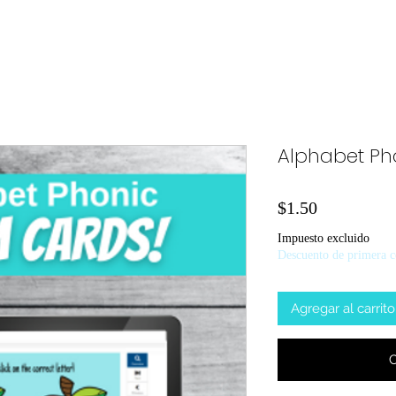
Alphabet Ph
Precio
$1.50
Impuesto excluido
Descuento de primera 
Agregar al carrito
C