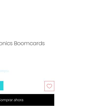
onics Boomcards
compra
omprar ahora