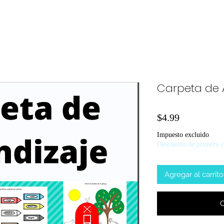
Carpeta de 
Precio
$4.99
Impuesto excluido
Descuento de primera 
Agregar al carrito
C