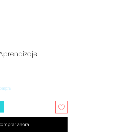
Aprendizaje
compra
omprar ahora