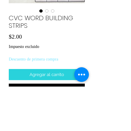
CVC WORD BUILDING
STRIPS
Precio
$2.00
Impuesto excluido
Descuento de primera compra
Agregar al carrito
Comprar ahora
Use these cute word building strips
to help your child practice their CVC
words with wooden or magnet
letters.