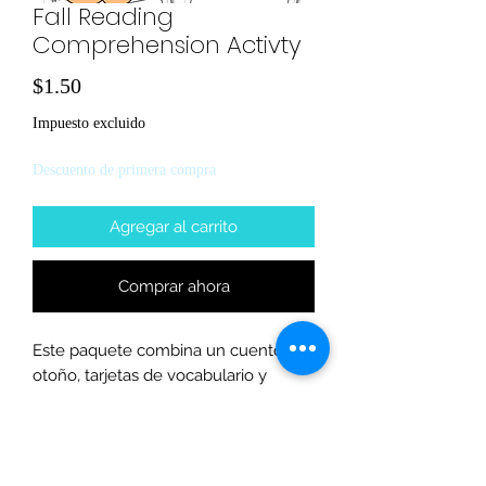
Fall Reading
Comprehension Activty
Precio
$1.50
Impuesto excluido
Descuento de primera compra
Agregar al carrito
Comprar ahora
Este paquete combina un cuento de
otoño, tarjetas de vocabulario y
actividades de comprensión para
aprender inglés de manera divertida
en la temporada de calabazas.
Perfecto para hacer que el