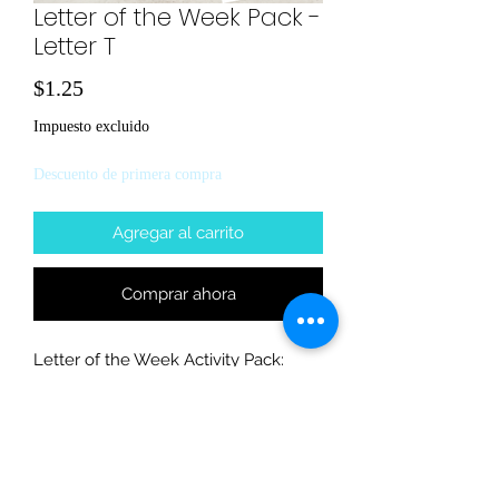
Letter of the Week Pack -
Letter T
Precio
$1.25
Impuesto excluido
Descuento de primera compra
Agregar al carrito
Comprar ahora
Letter of the Week Activity Pack:
Find uppercase and lower case
letter
Trace letter
Write Letter
Draw letter T things