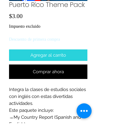
Puerto Rico Theme Pack
Precio
$3.00
Impuesto excluido
Descuento de primera compra
Agregar al carrito
Comprar ahora
Integra la clases de estudios sociales
con inglés con estas divertidas
actividades.
Este paquete incluye:
→My Country Report (Spanish and
English)
→My Littel Book of Puerto Rico