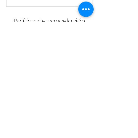
Política de cancelación
Todo pago es final y no reembolsable. Para
cancelar o cambiar el día de su clase favor de
notificarnos con 24 horas de anticipación.
Datos de contacto
melissajvq@gmail.com
Política de Privacidad
© Mama Melissa Homeschool LLC