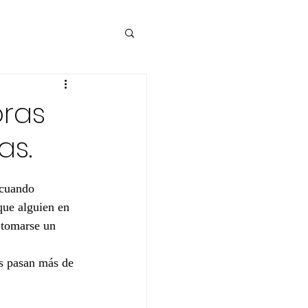
oras
as.
 cuando 
que alguien en 
 tomarse un 