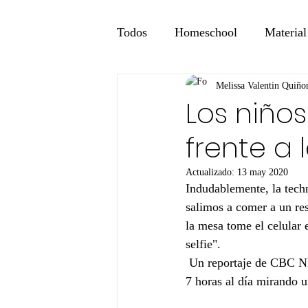
Todos
Homeschool
Material
Melissa Valentin Quiño
Los niño
frente a 
Actualizado:
13 may 2020
Indudablemente, la techn
salimos a comer a un res
la mesa tome el celular 
selfie".
 Un reportaje de CBC NEWS dice que los niños y los adolecentes de entre 8 a 18 años pasan más de 
7 horas al día mirando u