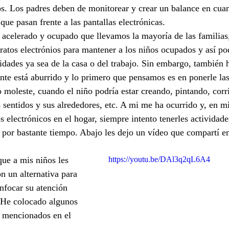
s. Los padres deben de monitorear y crear un balance en cuan
que pasan frente a las pantallas electrónicas.
n acelerado y ocupado que llevamos la mayoría de las familias
ratos electrónios para mantener a los niños ocupados y así po
lidades ya sea de la casa o del trabajo. Sin embargo, también
te está aburrido y lo primero que pensamos es en ponerle las 
o moleste, cuando el niño podría estar creando, pintando, corr
 sentidos y sus alrededores, etc. A mi me ha ocurrido y, en mi
s electrónicos en el hogar, siempre intento tenerles actividade
 por bastante tiempo. Abajo les dejo un vídeo que compartí e
https://youtu.be/DAl3q2qL6A4
n un alternativa para 
focar su atención 
. He colocado algunos 
s mencionados en el 